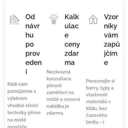
Od
Kalk
Vzor
návr
ulac
níky
hu
e
vám
po
ceny
zapů
prov
zdar
jčím
eden
ma
e
í
Nezávazná
konzultace,
Porovnejte si
Rádi vám
přesné
barvy, typy a
pomůžeme s
zaměření na
vlastnosti
výběrem
místě a cenová
materiálů v
vhodné stínící
nabídka je
klidu, bez
techniky přímo
zdarma.
časového
na místě
limitu :-)
montáže.