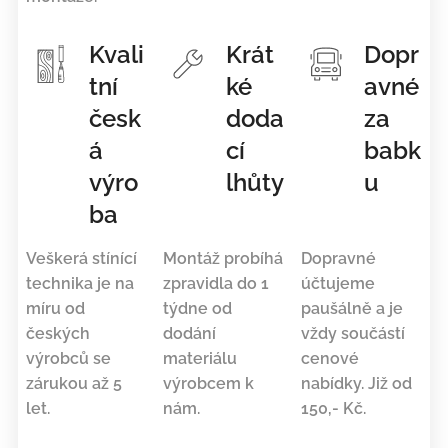
Kvali
Krát
Dopr
tní
ké
avné
česk
doda
za
á
cí
babk
výro
lhůty
u
ba
Veškerá stínící
Montáž probíhá
Dopravné
technika je na
zpravidla do 1
účtujeme
míru od
týdne od
paušálně a je
českých
dodání
vždy součástí
výrobců se
materiálu
cenové
zárukou až 5
výrobcem k
nabídky. Již od
let.
nám.
150,- Kč.