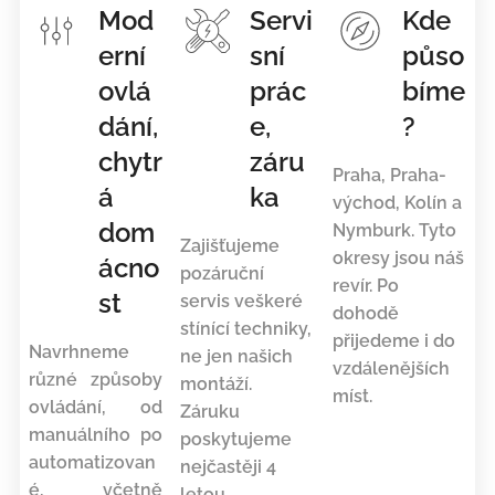
Mod
Servi
Kde
erní
sní
půso
ovlá
prác
bíme
dání,
e,
?
chytr
záru
Praha, Praha-
á
ka
východ, Kolín a
dom
Nymburk. Tyto
Zajišťujeme
okresy jsou náš
ácno
pozáruční
revír. Po
st
servis veškeré
dohodě
stínící techniky,
přijedeme i do
Navrhneme
ne jen našich
vzdálenějších
různé způsoby
montáží.
míst.
ovládání, od
Záruku
manuálního po
poskytujeme
automatizovan
nejčastěji 4
é, včetně
letou.